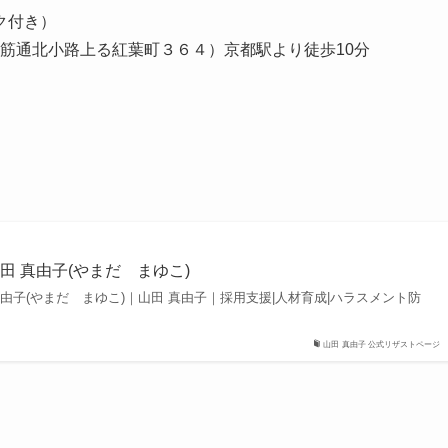
ク付き）
筋通北小路上る紅葉町３６４）京都駅より徒歩10分
田 真由子(やまだ まゆこ)
由子(やまだ まゆこ)｜山田 真由子｜採用支援|人材育成|ハラスメント防
山田 真由子 公式リザストページ