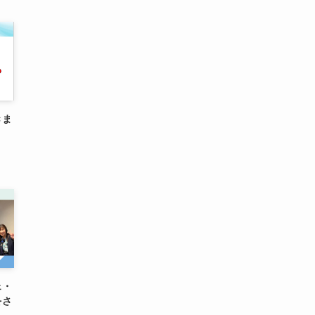
きま
ェ・
をさ